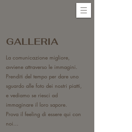
GALLERIA
La comunicazione migliore,
avviene attraverso le immagini.
Prenditi del tempo per dare uno
sguardo alle foto dei nostri piatti,
e vediamo se riesci ad
immaginare il loro sapore.
Prova il feeling di essere qui con
noi...